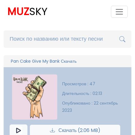
MUZ
SKY
Pan Cake Give My Bank Скачать
Просмотров : 47
Длительность : 02:13
Опубликовано : 22 сентябрь
2023
Скачать (2.06 MB)