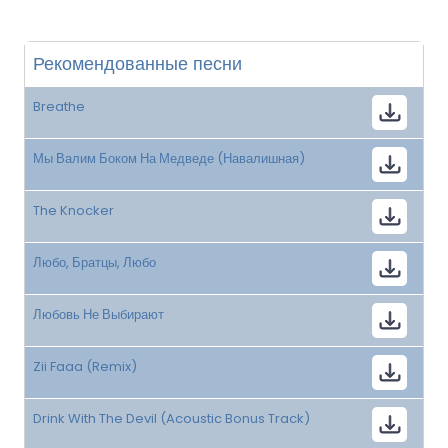
Рекомендованные песни
Breathe
Мы Валим Боком На Медведе (Навалишная)
The Knocker
Любо, Братцы, Любо
Любовь Не Выбирают
Zii Faaa (Remix)
Drink With The Devil (Acoustic Bonus Track)